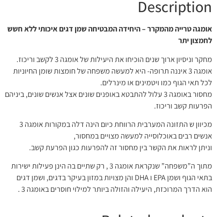
Description
אומגה טרייה מהמקרר – היחידה המבטיחה שמן דגים איכותי ללא חשש
לחמצון יתר
מחקר וניסיון ארוך שנים הוכיחו את היעילות של אומגה 3 לקשב וריכוז.
אומגה 3 איננה תרופה- היא למעשה משפחה של חומצות שומן החיוניות
לכל תאי הגוף כמו ויטמינים או מינרלים.
מחסור באומגה 3 עלול להתבטא באופנים שונים אצל אנשים שונים, ביניהם
הפרעות קשב וריכוז.
מכיוון ש התזונה המערבית הרווחת כיום הינה דלה במקורות אומגה 3
אנשים רבים באוכלוסייה למעשה מצויים במחסור,
וניתן לראות את הקשר בין מחסור זה להפרעות כגון הפרעת קשב.
מתוך ה”משפחה” שנקראת אומגה 3 , רק שתיים בה הינן פעילות ישירות
בתאי הגוף ושמן EPA ו DHA והן מצויות במזון בעיקר בדגים, ושמן דגים
הוא הדרך המרוכזת, היעילה והזולה ביותר למילוי חוסרים באומגה 3 .