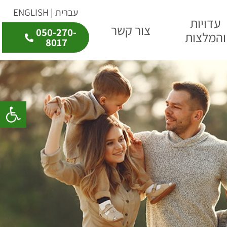
עברית | ENGLISH
עדויות
צור קשר
050-270-
והמלצות
8017
פתח סרגל 