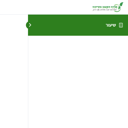
שיעור
ש