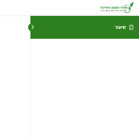
שיעור
ש